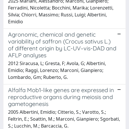
2025 Mariani, Alessandro; Marconi, Gianpiero;
Ferradini, Nicoletta; Bocchini, Marika; Lorenzetti,
Silvia; Chiorri, Massimo; Russi, Luigi; Albertini,
Emidio
Agronomic, chemical and genetic
variability of saffron (Crocus sativus L.)
of different origin by LC-UV–vis-DAD and
AFLP analyses
2012 Siracusa, L; Gresta, F; Avola, G; Albertini,
Emidio; Raggi, Lorenzo; Marconi, Gianpiero;
Lombardo, Gm; Ruberto, G.
Alfalfa Mob1-like genes are expressed in
reproductive organs during meiosis and
gametogenesis
2005 Albertini, Emidio; Citterio, S.; Varotto, S.;
Feltrin, E.; Soattin, M.; Marconi, Gianpiero; Sgorbati,
S.; Lucchin, M.; Barcaccia, G.