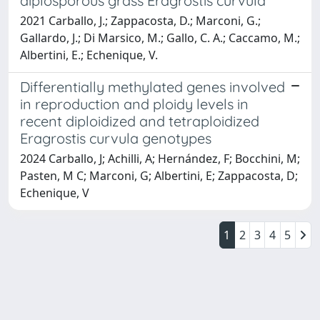
diplosporous grass Eragrostis curvula
2021 Carballo, J.; Zappacosta, D.; Marconi, G.;
Gallardo, J.; Di Marsico, M.; Gallo, C. A.; Caccamo, M.;
Albertini, E.; Echenique, V.
Differentially methylated genes involved
in reproduction and ploidy levels in
recent diploidized and tetraploidized
Eragrostis curvula genotypes
2024 Carballo, J; Achilli, A; Hernández, F; Bocchini, M;
Pasten, M C; Marconi, G; Albertini, E; Zappacosta, D;
Echenique, V
1
2
3
4
5