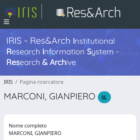
IRIS - Res&Arch
I
nstitutional
R
esearch
I
nformation
S
ystem -
Res
earch
&
Arch
ive
IRIS
Pagina ricercatore
MARCONI, GIANPIERO
Nome completo
MARCONI, GIANPIERO