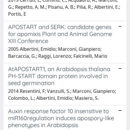
G.; Repetto, A. M.; Pisanu, A. B.; Pilia, R.; Albertini, E.;
Portis, E
APOSTART and SERK: candidate genes
for apomixis Plant and Animal Genome
XIII Conference
2005 Albertini, Emidio; Marconi, Gianpiero;
Barcaccia, G.; Raggi, Lorenzo; Falcinelli, Mario
AtAPOSTART1, an Arabidopsis thaliana
PH-START domain protein involved in
seed germination
2014 Resentini, F; Vanzulli, S.; Marconi, Gianpiero;
Colombo, L.; Albertini, Emidio; Masiero, S.
Auxin response factor 10 insensitive to
miR160regulation induces apospory-like
phenotypes in Arabidopsis