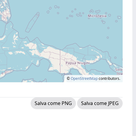
©
OpenStreetMap
contributors.
Salva come PNG
Salva come JPEG