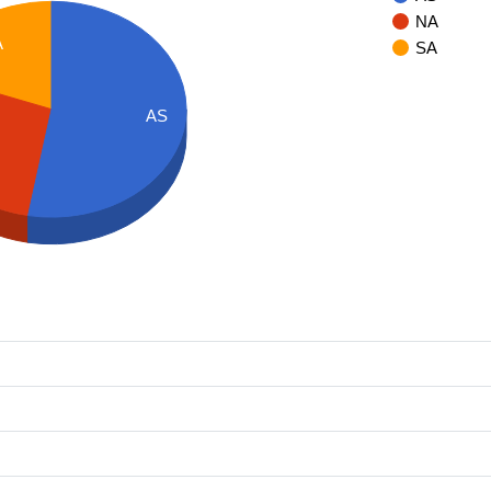
NA
A
SA
AS