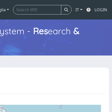
glia
IT
LOGIN
ystem -
Res
earch
&