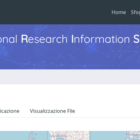
Home
Sfo
ional
R
esearch
I
nformation
S
icazione
Visualizzazione File