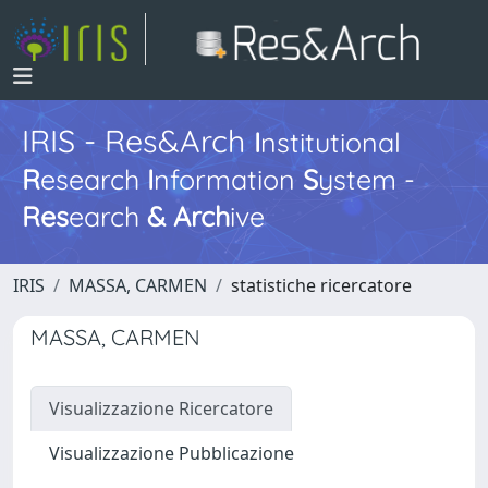
IRIS - Res&Arch
I
nstitutional
R
esearch
I
nformation
S
ystem -
Res
earch
&
Arch
ive
IRIS
MASSA, CARMEN
statistiche ricercatore
MASSA, CARMEN
Visualizzazione Ricercatore
Visualizzazione Pubblicazione