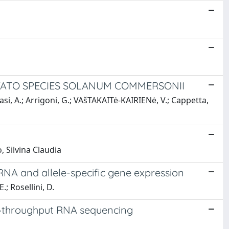
OTATO SPECIES SOLANUM COMMERSONII
Masi, A.; Arrigoni, G.; VAšTAKAITė-KAIRIENė, V.; Cappetta,
, Silvina Claudia
RNA and allele-specific gene expression
.; Rosellini, D.
gh‐throughput RNA sequencing