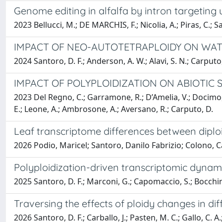
Genome editing in alfalfa by intron targeting
2023 Bellucci, M.; DE MARCHIS, F.; Nicolia, A.; Piras, C.; Sa
IMPACT OF NEO-AUTOTETRAPLOIDY ON WATE
2024 Santoro, D. F.; Anderson, A. W.; Alavi, S. N.; Carputo, 
IMPACT OF POLYPLOIDIZATION ON ABIOTIC
2023 Del Regno, C.; Garramone, R.; D’Amelia, V.; Docimo, T.
E.; Leone, A.; Ambrosone, A.; Aversano, R.; Carputo, D.
Leaf transcriptome differences between diplo
2026 Podio, Maricel; Santoro, Danilo Fabrizio; Colono, Ca
Polyploidization-driven transcriptomic dynam
2025 Santoro, D. F.; Marconi, G.; Capomaccio, S.; Bocchini, 
Traversing the effects of ploidy changes in d
2026 Santoro, D. F.; Carballo, J.; Pasten, M. C.; Gallo, C. A.