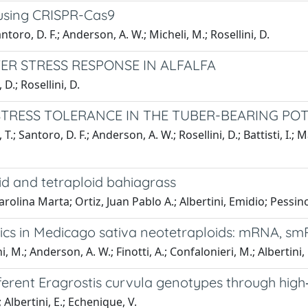
 using CRISPR-Cas9
ntoro, D. F.; Anderson, A. W.; Micheli, M.; Rosellini, D.
R STRESS RESPONSE IN ALFALFA
D.; Rosellini, D.
 STRESS TOLERANCE IN THE TUBER-BEARING P
; Santoro, D. F.; Anderson, A. W.; Rosellini, D.; Battisti, I.; 
id and tetraploid bahiagrass
rolina Marta; Ortiz, Juan Pablo A.; Albertini, Emidio; Pessino
ics in Medicago sativa neotetraploids: mRNA, sm
M.; Anderson, A. W.; Finotti, A.; Confalonieri, M.; Albertini, E
ifferent Eragrostis curvula genotypes through hi
; Albertini, E.; Echenique, V.