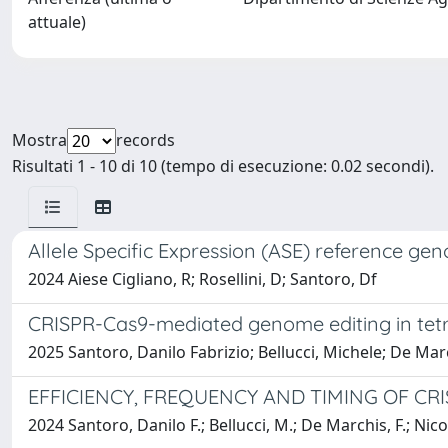
attuale)
Mostra
records
Risultati 1 - 10 di 10 (tempo di esecuzione: 0.02 secondi).
Allele Specific Expression (ASE) reference ge
2024 Aiese Cigliano, R; Rosellini, D; Santoro, Df
CRISPR-Cas9-mediated genome editing in tetrap
2025 Santoro, Danilo Fabrizio; Bellucci, Michele; De Marc
EFFICIENCY, FREQUENCY AND TIMING OF CR
2024 Santoro, Danilo F.; Bellucci, M.; De Marchis, F.; Nico