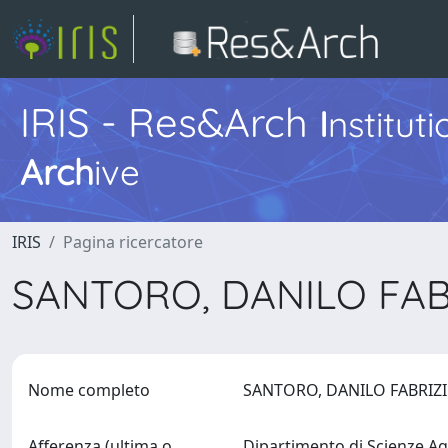
IRIS - Res&Arch
I
nstitut
Arch
ive
IRIS
Pagina ricercatore
SANTORO, DANILO FA
Nome completo
SANTORO, DANILO FABRI
Afferenza (ultima o
Dipartimento di Scienze Ag