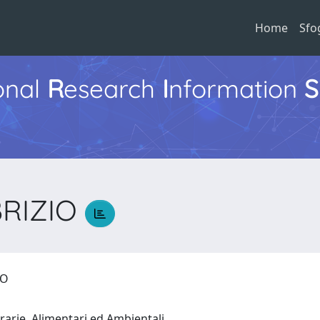
Home
Sfo
ional
R
esearch
I
nformation
S
BRIZIO
ZIO
rarie, Alimentari ed Ambientali