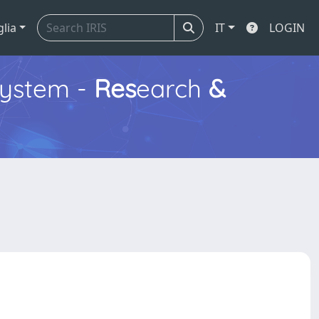
glia
IT
LOGIN
ystem -
Res
earch
&