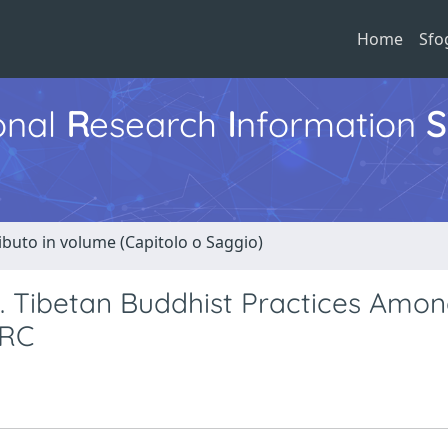
Home
Sfo
ional
R
esearch
I
nformation
S
ibuto in volume (Capitolo o Saggio)
r’. Tibetan Buddhist Practices Amon
PRC