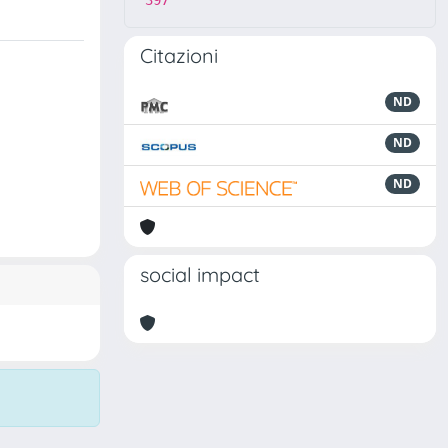
397
Citazioni
ND
ND
ND
social impact