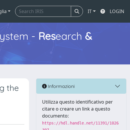
glia
IT
LOGIN
ystem -
Res
earch
&
g the
Informazioni
Utilizza questo identificativo per
citare o creare un link a questo
documento:
https://hdl.handle.net/11391/1026