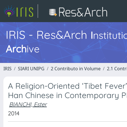
IRIS - Res&Arch
I
nstitut
Arch
ive
IRIS
SIARI UNIPG
2 Contributo in Volume
2.1 Contr
A Religion-Oriented ‘Tibet Feve
Han Chinese in Contemporary 
BIANCHI, Ester
2014