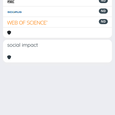
ND
ND
ND
social impact
Powered by
IRIS
-
about IRIS
-