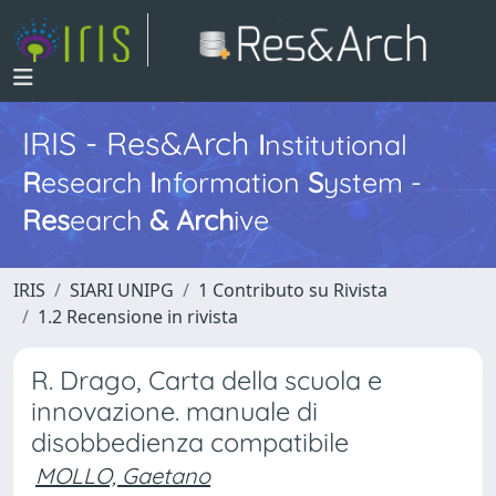
IRIS - Res&Arch
I
nstitutional
R
esearch
I
nformation
S
ystem -
Res
earch
&
Arch
ive
IRIS
SIARI UNIPG
1 Contributo su Rivista
1.2 Recensione in rivista
R. Drago, Carta della scuola e
innovazione. manuale di
disobbedienza compatibile
MOLLO, Gaetano