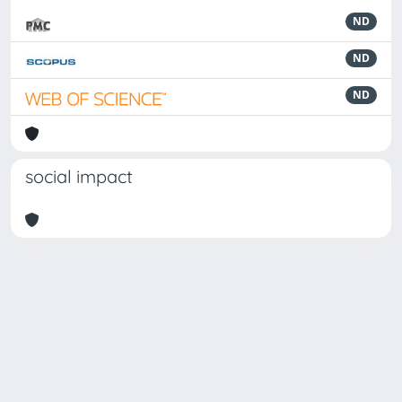
ND
ND
ND
social impact