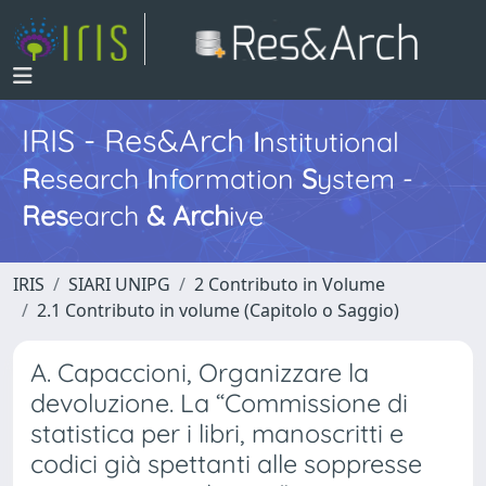
IRIS - Res&Arch
I
nstitutional
R
esearch
I
nformation
S
ystem -
Res
earch
&
Arch
ive
IRIS
SIARI UNIPG
2 Contributo in Volume
2.1 Contributo in volume (Capitolo o Saggio)
A. Capaccioni, Organizzare la
devoluzione. La “Commissione di
statistica per i libri, manoscritti e
codici già spettanti alle soppresse