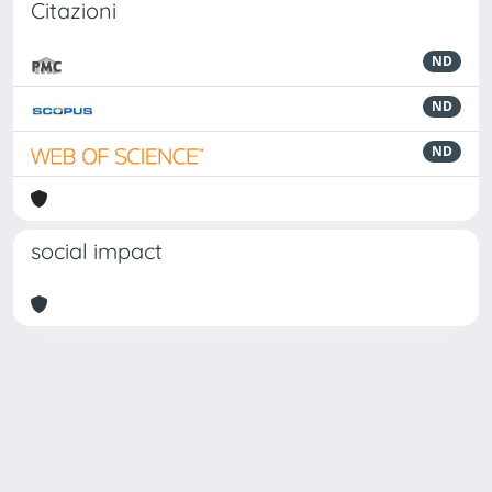
Citazioni
ND
ND
ND
social impact