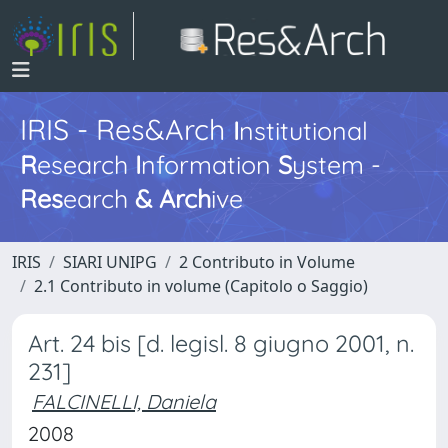
IRIS - Res&Arch
I
nstitutional
R
esearch
I
nformation
S
ystem -
Res
earch
&
Arch
ive
IRIS
SIARI UNIPG
2 Contributo in Volume
2.1 Contributo in volume (Capitolo o Saggio)
Art. 24 bis [d. legisl. 8 giugno 2001, n.
231]
FALCINELLI, Daniela
2008