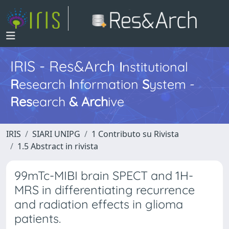
IRIS - Res&Arch
I
nstitutional
R
esearch
I
nformation
S
ystem -
Res
earch
&
Arch
ive
IRIS
SIARI UNIPG
1 Contributo su Rivista
1.5 Abstract in rivista
99mTc-MIBI brain SPECT and 1H-
MRS in differentiating recurrence
and radiation effects in glioma
patients.