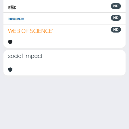
ND
ND
ND
social impact