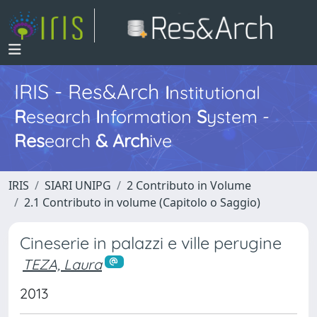
IRIS - Res&Arch
I
nstitutional
R
esearch
I
nformation
S
ystem -
Res
earch
&
Arch
ive
IRIS
SIARI UNIPG
2 Contributo in Volume
2.1 Contributo in volume (Capitolo o Saggio)
Cineserie in palazzi e ville perugine
TEZA, Laura
2013