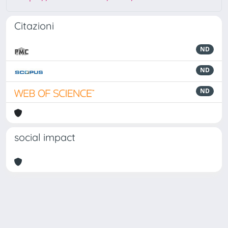
Citazioni
ND
ND
ND
social impact