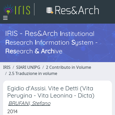
IRIS - Res&Arch
I
nstitutional
R
esearch
I
nformation
S
ystem -
Res
earch
&
Arch
ive
IRIS
SIARI UNIPG
2 Contributo in Volume
2.5 Traduzione in volume
Egidio d'Assisi. Vite e Detti (Vita
Perugina - Vita Leonina - Dicta)
BRUFANI, Stefano
2014