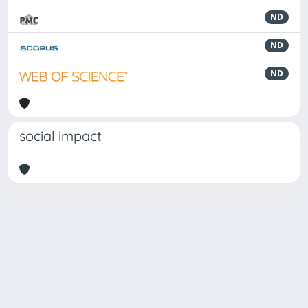
ND
ND
ND
social impact