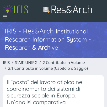
IRIS - Res&Arch
I
nstitutional
R
esearch
I
nformation
S
ystem -
Res
earch
&
Arch
ive
IRIS
SIARI UNIPG
2 Contributo in Volume
2.1 Contributo in volume (Capitolo o Saggio)
Il “posto” del lavoro atipico nel
coordinamento dei sistemi di
sicurezza sociale in Europa.
Un’analisi comparativa