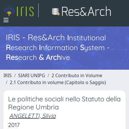
IRIS - Res&Arch
I
nstitutional
R
esearch
I
nformation
S
ystem -
Res
earch
&
Arch
ive
IRIS
SIARI UNIPG
2 Contributo in Volume
2.1 Contributo in volume (Capitolo o Saggio)
Le politiche sociali nello Statuto della
Regione Umbria
ANGELETTI, Silvia
2017