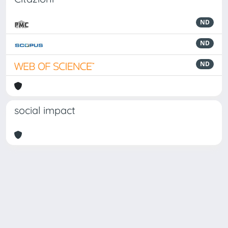
ND
ND
ND
social impact