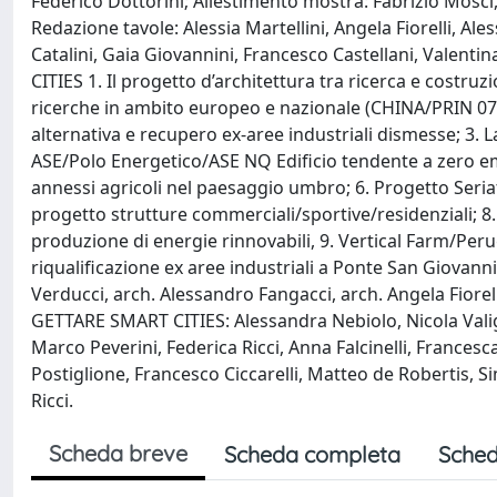
Federico Dottorini; Allestimento mostra: Fabrizio Mosci, F
Redazione tavole: Alessia Martellini, Angela Fiorelli, A
Catalini, Gaia Giovannini, Francesco Castellani, Valentin
CITIES 1. Il progetto d’architettura tra ricerca e costruz
ricerche in ambito europeo e nazionale (CHINA/PRIN 0
alternativa e recupero ex-aree industriali dismesse; 3
ASE/Polo Energetico/ASE NQ Edificio tendente a zero emi
annessi agricoli nel paesaggio umbro; 6. Progetto Seria
progetto strutture commerciali/sportive/residenziali; 8
produzione di energie rinnovabili, 9. Vertical Farm/Peru
riqualificazione ex aree industriali a Ponte San Giovann
Verducci, arch. Alessandro Fangacci, arch. Angela Fiore
GETTARE SMART CITIES: Alessandra Nebiolo, Nicola Valigi
Marco Peverini, Federica Ricci, Anna Falcinelli, France
Postiglione, Francesco Ciccarelli, Matteo de Robertis, S
Ricci.
Scheda breve
Scheda completa
Sched