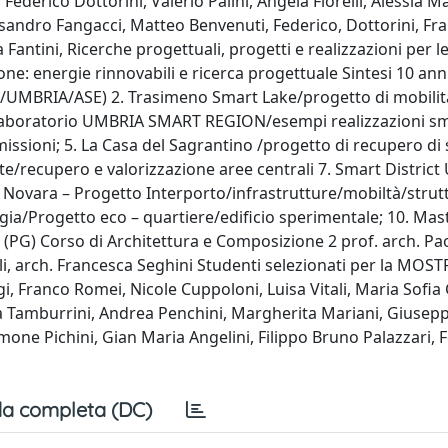
ederico Dottorini, Valerio Palini, Angela Fiorelli, Alessia Mar
lessandro Fangacci, Matteo Benvenuti, Federico, Dottorini, Fr
a Fantini, Ricerche progettuali, progetti e realizzazioni per 
ione: energie rinnovabili e ricerca progettuale Sintesi 10 anni
7/UMBRIA/ASE) 2. Trasimeno Smart Lake/progetto di mobilit
. Laboratorio UMBRIA SMART REGION/esempi realizzazioni sm
ssioni; 5. La Casa del Sagrantino /progetto di recupero di 
te/recupero e valorizzazione aree centrali 7. Smart District
. Novara – Progetto Interporto/infrastrutture/mobiltà/strutt
gia/Progetto eco – quartiere/edificio sperimentale; 10. Mas
i (PG) Corso di Architettura e Composizione 2 prof. arch. Pa
lli, arch. Francesca Seghini Studenti selezionati per la MOS
, Franco Romei, Nicole Cuppoloni, Luisa Vitali, Maria Sofia
sca Tamburrini, Andrea Penchini, Margherita Mariani, Giusep
imone Pichini, Gian Maria Angelini, Filippo Bruno Palazzari, 
a completa (DC)