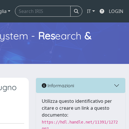
glia
IT
LOGIN
ystem -
Res
earch
&
iugno
Informazioni
Utilizza questo identificativo per
citare o creare un link a questo
documento:
https://hdl.handle.net/11391/1272