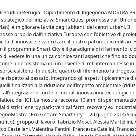
egli Studi di Perugia - Dipartimento di Ingegneria MOSTRA 
o strategico dell’iniziativa Smart Cities, promossa dall’Unio
n), è migliorare la vita degli abitanti dei centri urbani. Il
se proprio dall’iniziativa Europea con l’obiettivo di proiet
cità di innovare e valorizzare il nostro patrimonio edilizio e
con il programma Smart City è il paradigma di riferimento; ci
o di vedere in una unica cornice tanti aspetti che fino ad og
o come un ecosistema ed un insieme di reti interconnesse in
isorse esistenti. In questo quadro di riferimento la progett
 rispetto al passato, integrando gli aspetti tipicamente dis
uelli finalizzati alla riduzione dell’impatto ambientale (ridu
i, all’integrazione con le principali innovazioni tecnologich
ulation, dell’ICT. La mostra racconta 10 anni di sperimentazio
ial district; energy park; vertical farm, recovery ex industria
egnoMostra “Pro Gettare Smart City” – 20 giugno 2014/5 lu
fico); gruppo di lavoro: Fabrizio Mosci, Alessia Martellini,
co Castellani, Valentina Fantini, Francesca Catalini, Frances