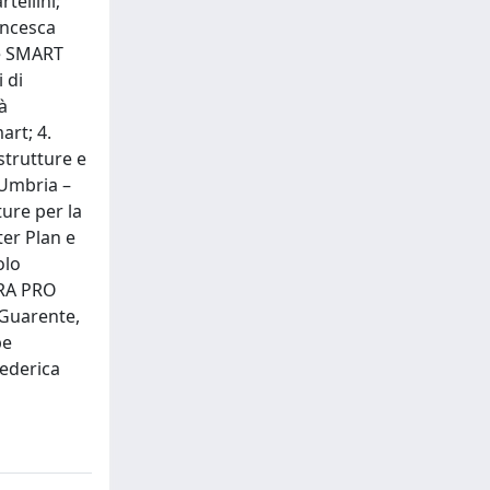
tellini;
ancesca
le SMART
 di
à
art; 4.
strutture e
 Umbria –
ure per la
ter Plan e
olo
TRA PRO
 Guarente,
pe
Federica