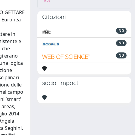
097
PRO GETTARE
Citazioni
ne Europea
ND
tare in
sistente e
ND
ò che
gi erano
ND
 una logica
azione
ciplinari
social impact
zione delle
e nel campo
ni ‘smart’
l areas,
glio 2014
 Angela
ca Seghini,