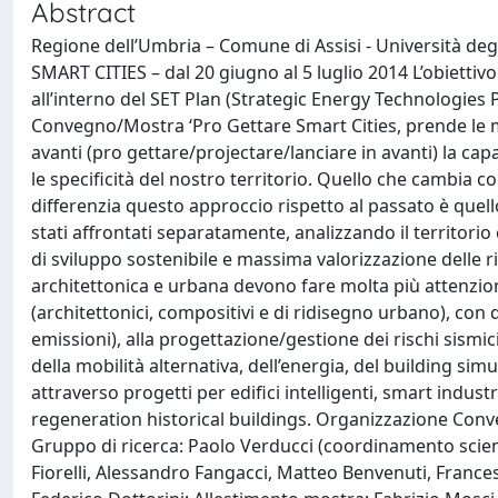
Abstract
Regione dell’Umbria – Comune di Assisi - Università d
SMART CITIES – dal 20 giugno al 5 luglio 2014 L’obiettiv
all’interno del SET Plan (Strategic Energy Technologies Pla
Convegno/Mostra ‘Pro Gettare Smart Cities, prende le mos
avanti (pro gettare/projectare/lanciare in avanti) la capa
le specificità del nostro territorio. Quello che cambia 
differenzia questo approccio rispetto al passato è quell
stati affrontati separatamente, analizzando il territori
di sviluppo sostenibile e massima valorizzazione delle r
architettonica e urbana devono fare molta più attenzione
(architettonici, compositivi e di ridisegno urbano), con q
emissioni), alla progettazione/gestione dei rischi sismic
della mobilità alternativa, dell’energia, del building sim
attraverso progetti per edifici intelligenti, smart industr
regeneration historical buildings. Organizzazione Conv
Gruppo di ricerca: Paolo Verducci (coordinamento scienti
Fiorelli, Alessandro Fangacci, Matteo Benvenuti, Frances