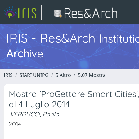
IRIS - Res&Arch
I
nstitut
Arch
ive
IRIS
SIARI UNIPG
5 Altro
5.07 Mostra
Mostra 'ProGettare Smart Cities',
al 4 Luglio 2014
VERDUCCI, Paolo
2014