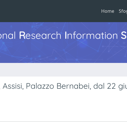
Home
Sfo
ional
R
esearch
I
nformation
S
 Assisi, Palazzo Bernabei, dal 22 g