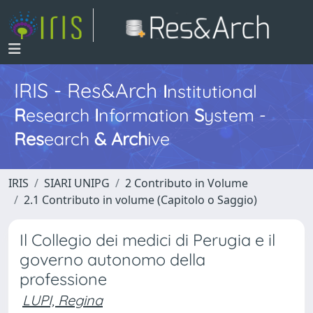
IRIS - Res&Arch
I
nstitutional
R
esearch
I
nformation
S
ystem -
Res
earch
&
Arch
ive
IRIS
SIARI UNIPG
2 Contributo in Volume
2.1 Contributo in volume (Capitolo o Saggio)
Il Collegio dei medici di Perugia e il
governo autonomo della
professione
LUPI, Regina