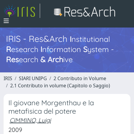
IRIS - Res&Arch
I
nstitutional
R
esearch
I
nformation
S
ystem -
Res
earch
&
Arch
ive
IRIS
SIARI UNIPG
2 Contributo in Volume
2.1 Contributo in volume (Capitolo o Saggio)
Il giovane Morgenthau e la
metafisica del potere
CIMMINO, Luigi
2009