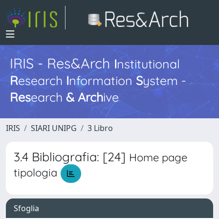
IRIS - Res&Arch
I
nstitutional
R
esearch
I
nformation
S
ystem -
Res
earch
&
Arch
ive
IRIS
SIARI UNIPG
3 Libro
3.4 Bibliografia: [24]
Home page
tipologia
Sfoglia