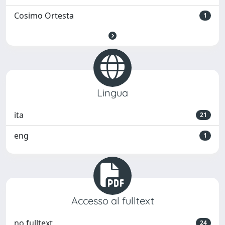
Cosimo Ortesta
1
Lingua
ita
21
eng
1
Accesso al fulltext
no fulltext
24