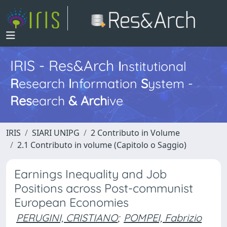
IRIS - Res&Arch
I
nstitutional
R
esearch
I
nformation
S
ystem -
Res
earch
&
Arch
ive
IRIS
SIARI UNIPG
2 Contributo in Volume
2.1 Contributo in volume (Capitolo o Saggio)
Earnings Inequality and Job
Positions across Post-communist
European Economies
PERUGINI, CRISTIANO
;
POMPEI, Fabrizio