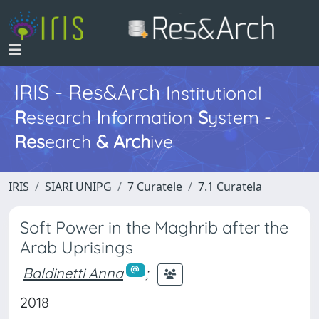
IRIS - Res&Arch
I
nstitutional
R
esearch
I
nformation
S
ystem -
Res
earch
&
Arch
ive
IRIS
SIARI UNIPG
7 Curatele
7.1 Curatela
Soft Power in the Maghrib after the
Arab Uprisings
Baldinetti Anna
;
2018