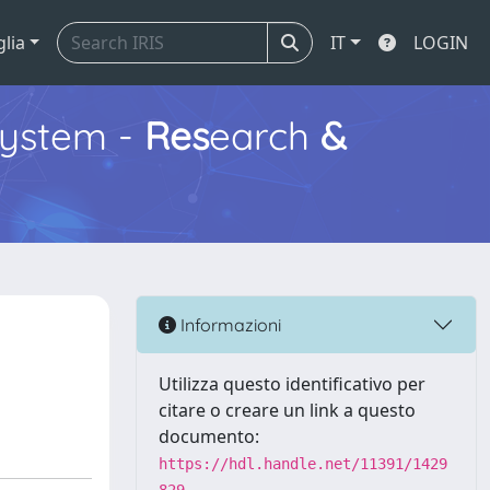
glia
IT
LOGIN
ystem -
Res
earch
&
Informazioni
Utilizza questo identificativo per
citare o creare un link a questo
documento:
https://hdl.handle.net/11391/1429