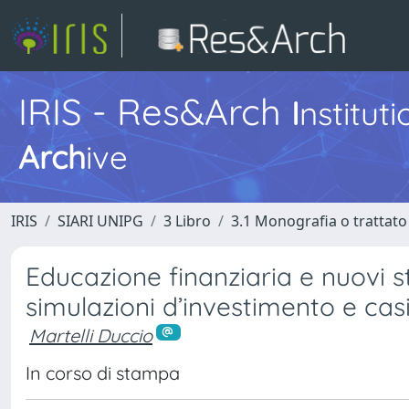
IRIS - Res&Arch
I
nstitut
Arch
ive
IRIS
SIARI UNIPG
3 Libro
3.1 Monografia o trattato 
Educazione finanziaria e nuovi s
simulazioni d’investimento e casi
Martelli Duccio
In corso di stampa