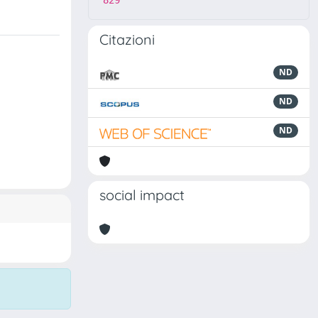
829
Citazioni
ND
ND
ND
social impact