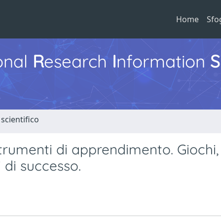
Home
Sfo
ional
R
esearch
I
nformation
S
scientifico
trumenti di apprendimento. Giochi,
 di successo.