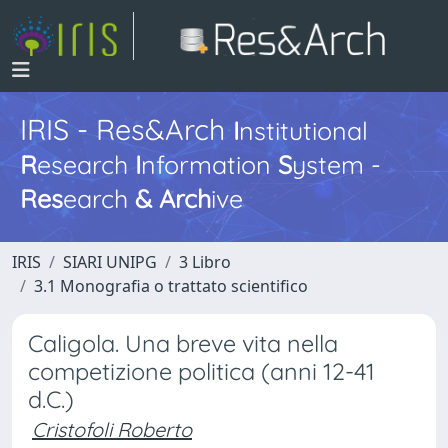
IRIS - Res&Arch
I
nstitutional
R
esearch
I
nformation
S
ystem -
Res
earch
&
Arch
ive
IRIS
SIARI UNIPG
3 Libro
3.1 Monografia o trattato scientifico
Caligola. Una breve vita nella
competizione politica (anni 12-41
d.C.)
Cristofoli Roberto