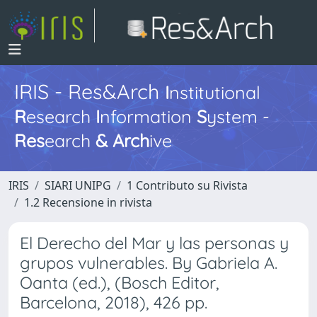
IRIS - Res&Arch
I
nstitutional
R
esearch
I
nformation
S
ystem -
Res
earch
&
Arch
ive
IRIS
SIARI UNIPG
1 Contributo su Rivista
1.2 Recensione in rivista
El Derecho del Mar y las personas y
grupos vulnerables. By Gabriela A.
Oanta (ed.), (Bosch Editor,
Barcelona, 2018), 426 pp.