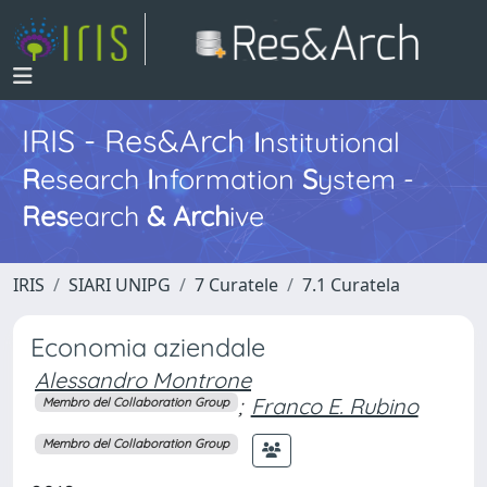
IRIS - Res&Arch
I
nstitutional
R
esearch
I
nformation
S
ystem -
Res
earch
&
Arch
ive
IRIS
SIARI UNIPG
7 Curatele
7.1 Curatela
Economia aziendale
Alessandro Montrone
;
Franco E. Rubino
Membro del Collaboration Group
Membro del Collaboration Group