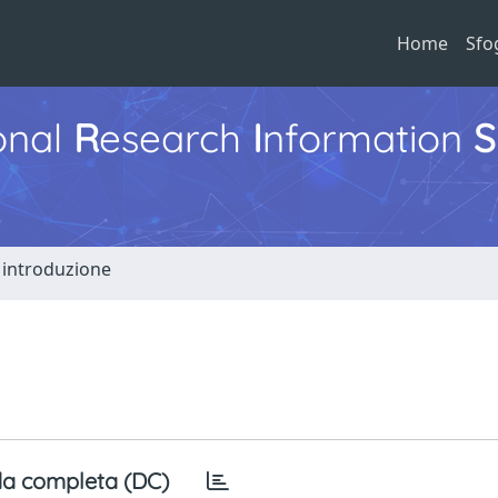
Home
Sfo
ional
R
esearch
I
nformation
S
 introduzione
a completa (DC)