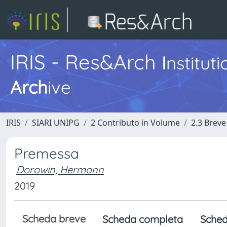
IRIS - Res&Arch
I
nstitut
Arch
ive
IRIS
SIARI UNIPG
2 Contributo in Volume
2.3 Breve
Premessa
Dorowin, Hermann
2019
Scheda breve
Scheda completa
Sched