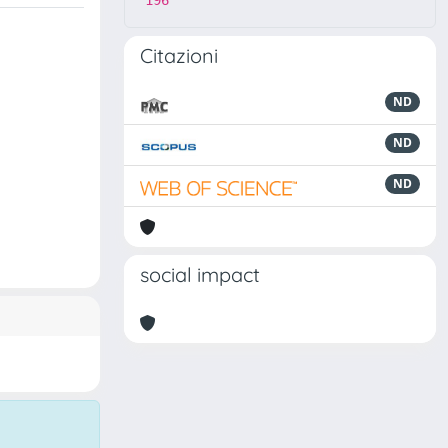
196
Citazioni
ND
ND
ND
social impact