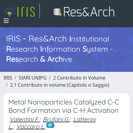
IRIS - Res&Arch
I
nstitutional
R
esearch
I
nformation
S
ystem -
Res
earch
&
Arch
ive
IRIS
SIARI UNIPG
2 Contributo in Volume
2.1 Contributo in volume (Capitolo o Saggio)
Metal Nanoparticles Catalyzed C-C
Bond Formation via C-H Activation
Valentini F.
;
Brufani G.
;
Latterini
L.
;
Vaccaro L.