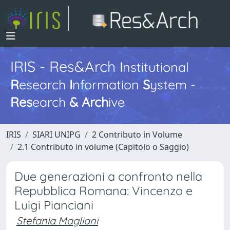
IRIS - Res&Arch
I
nstitutional
R
esearch
I
nformation
S
ystem -
Res
earch
&
Arch
ive
IRIS
SIARI UNIPG
2 Contributo in Volume
2.1 Contributo in volume (Capitolo o Saggio)
Due generazioni a confronto nella
Repubblica Romana: Vincenzo e
Luigi Pianciani
Stefania Magliani