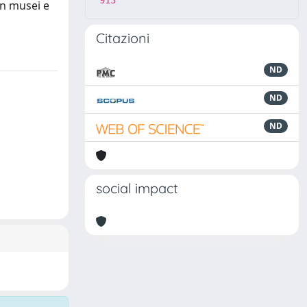
913
in musei e
Citazioni
ND
ND
ND
social impact