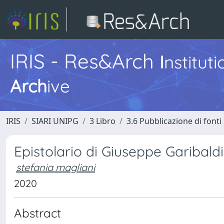
IRIS - Res&Arch
I
nstitut
Arch
ive
IRIS
SIARI UNIPG
3 Libro
3.6 Pubblicazione di fonti
Epistolario di Giuseppe Garibaldi
stefania magliani
2020
Abstract