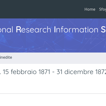
Home
Sfo
ional
R
esearch
I
nformation
S
 inedite
. 15 febbraio 1871 - 31 dicembre 187