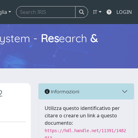
glia
IT
LOGIN
ystem -
Res
earch
&
2
Informazioni
Utilizza questo identificativo per
citare o creare un link a questo
documento:
https://hdl.handle.net/11391/1482