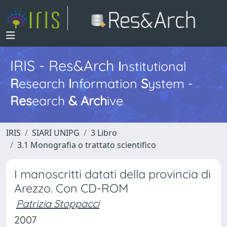
IRIS - Res&Arch
I
nstitutional
R
esearch
I
nformation
S
ystem -
Res
earch
&
Arch
ive
IRIS
SIARI UNIPG
3 Libro
3.1 Monografia o trattato scientifico
I manoscritti datati della provincia di
Arezzo. Con CD-ROM
Patrizia Stoppacci
2007