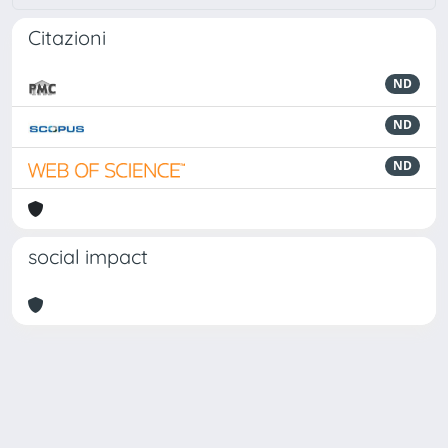
Citazioni
ND
ND
ND
social impact