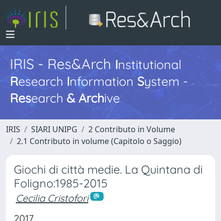
IRIS - Res&Arch
I
nstitutional
R
esearch
I
nformation
S
ystem -
Res
earch
&
Arch
ive
IRIS
SIARI UNIPG
2 Contributo in Volume
2.1 Contributo in volume (Capitolo o Saggio)
Giochi di città medie. La Quintana di
Foligno:1985-2015
Cecilia Cristofori
2017