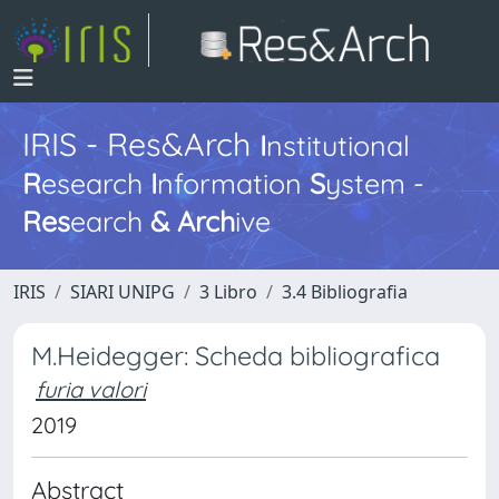
IRIS - Res&Arch
I
nstitutional
R
esearch
I
nformation
S
ystem -
Res
earch
&
Arch
ive
IRIS
SIARI UNIPG
3 Libro
3.4 Bibliografia
M.Heidegger: Scheda bibliografica
furia valori
2019
Abstract