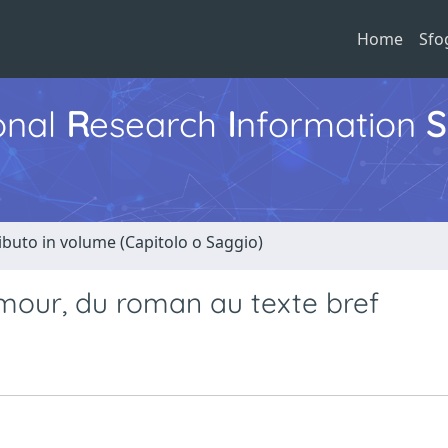
Home
Sfo
ional
R
esearch
I
nformation
S
ibuto in volume (Capitolo o Saggio)
humour, du roman au texte bref