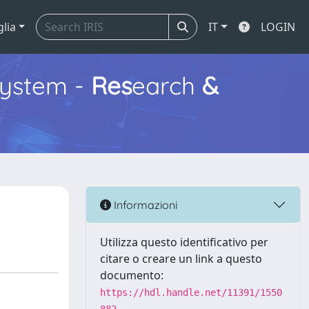
glia
IT
LOGIN
ystem -
Res
earch
&
Informazioni
Utilizza questo identificativo per
citare o creare un link a questo
documento:
https://hdl.handle.net/11391/1550