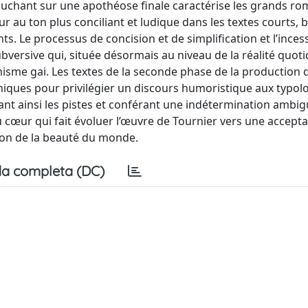
ouchant sur une apothéose finale caractérise les grands ro
r au ton plus conciliant et ludique dans les textes courts, 
. Le processus de concision et de simplification et l’incess
ubversive qui, située désormais au niveau de la réalité quoti
misme gai. Les textes de la seconde phase de la production 
niques pour privilégier un discours humoristique aux typol
llant ainsi les pistes et conférant une indétermination ambig
du cœur qui fait évoluer l’œuvre de Tournier vers une accept
ion de la beauté du monde.
a completa (DC)