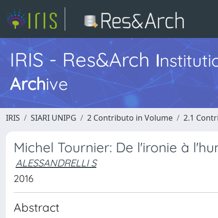
IRIS - Res&Arch
I
nstitut
Arch
ive
IRIS
SIARI UNIPG
2 Contributo in Volume
2.1 Contr
Michel Tournier: De l'ironie à l'
ALESSANDRELLI S
2016
Abstract