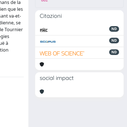
882
mans de la
bien que les
Citazioni
ant va-et-
dienne, se
de Tournier
ND
ogies
ND
uë à
ation
ND
social impact