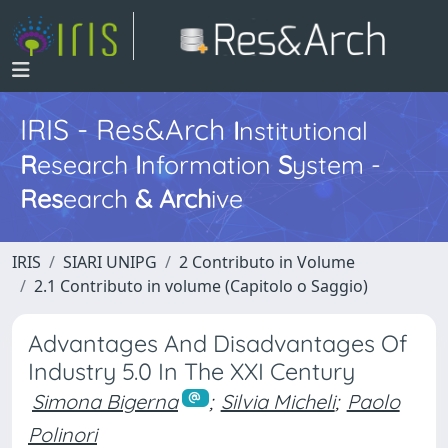
IRIS - Res&Arch
I
nstitutional
R
esearch
I
nformation
S
ystem -
Res
earch
&
Arch
ive
IRIS
SIARI UNIPG
2 Contributo in Volume
2.1 Contributo in volume (Capitolo o Saggio)
Advantages And Disadvantages Of
Industry 5.0 In The XXI Century
Simona Bigerna
;
Silvia Micheli
;
Paolo
Polinori