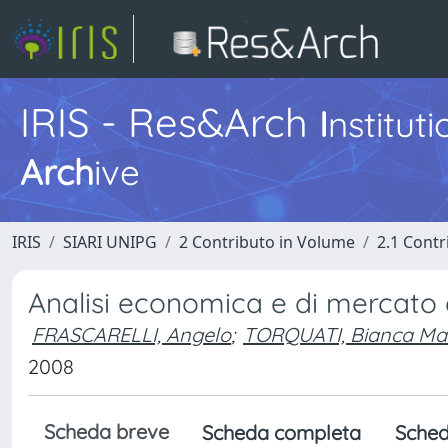
IRIS - Res&Arch
I
nstitut
Arch
ive
IRIS
SIARI UNIPG
2 Contributo in Volume
2.1 Contr
Analisi economica e di mercato d
FRASCARELLI, Angelo
;
TORQUATI, Bianca Ma
2008
Scheda breve
Scheda completa
Sched