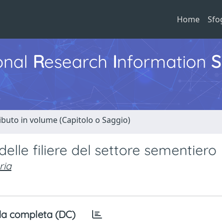
Home
Sfo
ional
R
esearch
I
nformation
S
ibuto in volume (Capitolo o Saggio)
elle filiere del settore sementiero
ria
a completa (DC)