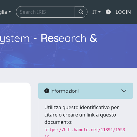
glia
IT
LOGIN
ystem -
Res
earch
&
Informazioni
Utilizza questo identificativo per
citare o creare un link a questo
documento:
https://hdl.handle.net/11391/1553