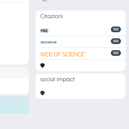
16
Citazioni
ND
ND
ND
social impact