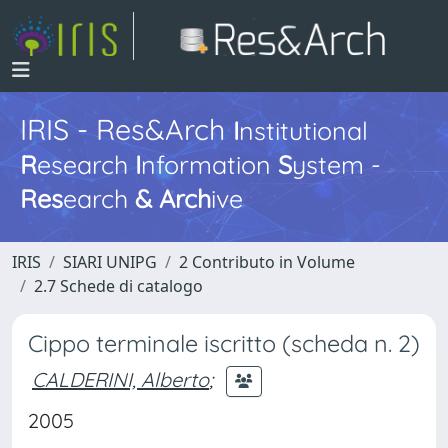
IRIS - Res&Arch
I
nstitutional
R
esearch
I
nformation
S
ystem -
Res
earch
&
Arch
ive
IRIS
SIARI UNIPG
2 Contributo in Volume
2.7 Schede di catalogo
Cippo terminale iscritto (scheda n. 2)
CALDERINI, Alberto
;
2005