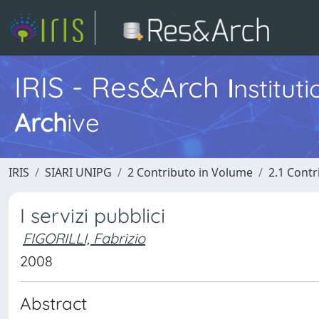
IRIS - Res&Arch
I
nstitut
Arch
ive
IRIS
SIARI UNIPG
2 Contributo in Volume
2.1 Contr
I servizi pubblici
FIGORILLI, Fabrizio
2008
Abstract