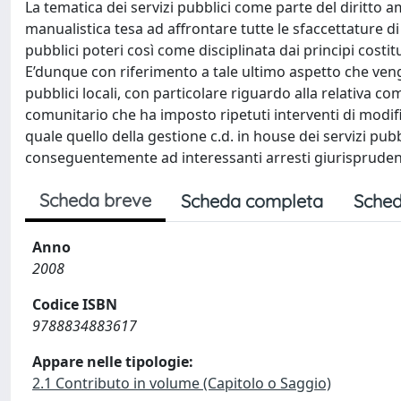
La tematica dei servizi pubblici come parte del diritto a
manualistica tesa ad affrontare tutte le sfaccettature di
pubblici poteri così come disciplinata dai principi costi
E’dunque con riferimento a tale ultimo aspetto che veng
pubblici locali, con particolare riguardo alla relativa co
comunitario che ha imposto ripetuti interventi di modifi
quale quello della gestione c.d. in house dei servizi pu
conseguentemente ad interessanti arresti giurisprudenz
Scheda breve
Scheda completa
Sched
Anno
2008
Codice ISBN
9788834883617
Appare nelle tipologie:
2.1 Contributo in volume (Capitolo o Saggio)