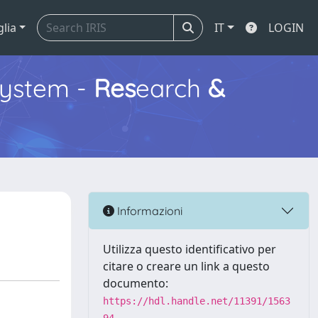
glia
IT
LOGIN
ystem -
Res
earch
&
Informazioni
Utilizza questo identificativo per
citare o creare un link a questo
documento:
https://hdl.handle.net/11391/1563