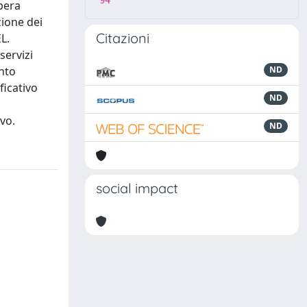
94
opera
zione dei
Citazioni
L.
servizi
ento
ND
ficativo
ND
vo.
ND
social impact