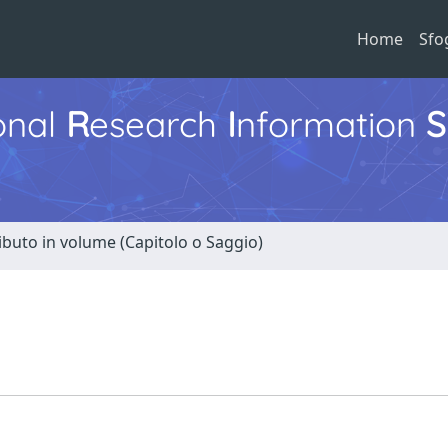
Home
Sfo
ional
R
esearch
I
nformation
S
ibuto in volume (Capitolo o Saggio)