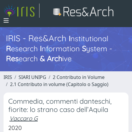
IRIS - Res&Arch
I
nstitutional
R
esearch
I
nformation
S
ystem -
Res
earch
&
Arch
ive
IRIS
SIARI UNIPG
2 Contributo in Volume
2.1 Contributo in volume (Capitolo o Saggio)
Commedia, commenti danteschi,
fiorite: lo strano caso dell’Aquila
Vaccaro G
2020