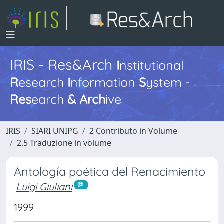
IRIS - Res&Arch
I
nstitutional
R
esearch
I
nformation
S
ystem -
Res
earch
&
Arch
ive
IRIS
SIARI UNIPG
2 Contributo in Volume
2.5 Traduzione in volume
Antología poética del Renacimiento
Luigi Giuliani
1999