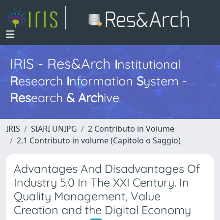
IRIS - Res&Arch
I
nstitutional
R
esearch
I
nformation
S
ystem -
Res
earch
&
Arch
ive
IRIS
SIARI UNIPG
2 Contributo in Volume
2.1 Contributo in volume (Capitolo o Saggio)
Advantages And Disadvantages Of
Industry 5.0 In The XXI Century. In
Quality Management, Value
Creation and the Digital Economy