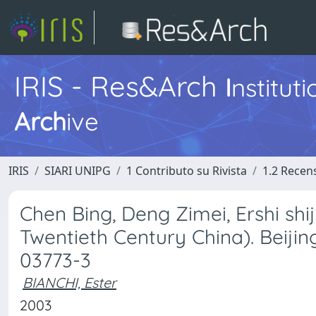
IRIS - Res&Arch
I
nstitut
Arch
ive
IRIS
SIARI UNIPG
1 Contributo su Rivista
1.2 Recens
Chen Bing, Deng Zimei, Ershi sh
Twentieth Century China). Beijing
03773-3
BIANCHI, Ester
2003