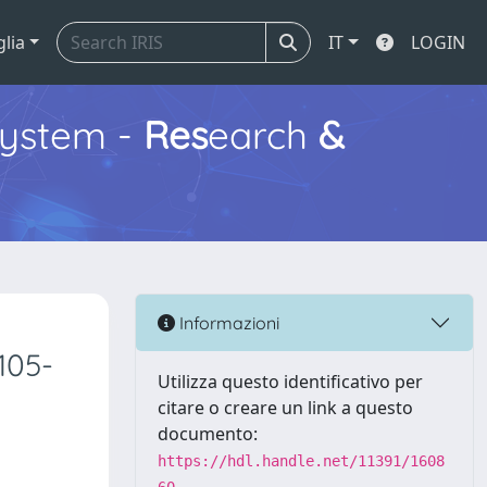
glia
IT
LOGIN
ystem -
Res
earch
&
Informazioni
105-
Utilizza questo identificativo per
citare o creare un link a questo
documento:
https://hdl.handle.net/11391/1608