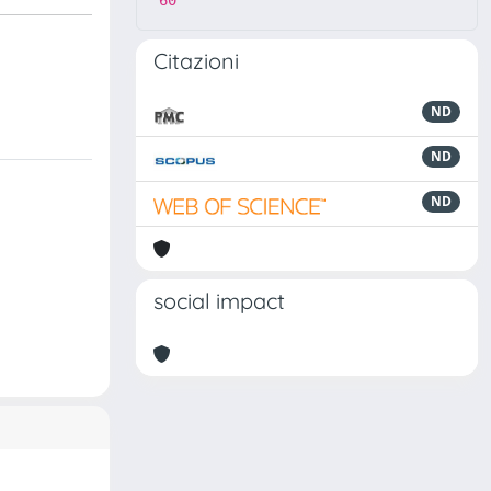
60
Citazioni
ND
ND
ND
social impact