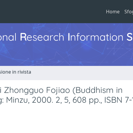
Home
Sfo
ional
R
esearch
I
nformation
S
ione in rivista
iji Zhongguo Fojiao (Buddhism in
: Minzu, 2000. 2, 5, 608 pp., ISBN 7-