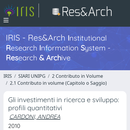
IRIS - Res&Arch
I
nstitutional
R
esearch
I
nformation
S
ystem -
Res
earch
&
Arch
ive
IRIS
SIARI UNIPG
2 Contributo in Volume
2.1 Contributo in volume (Capitolo o Saggio)
Gli investimenti in ricerca e sviluppo:
profili quantitativi
CARDONI, ANDREA
2010