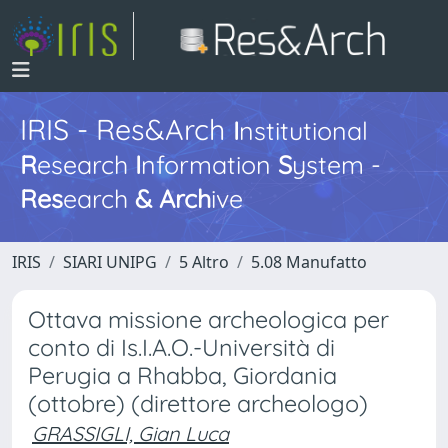
IRIS - Res&Arch
I
nstitutional
R
esearch
I
nformation
S
ystem -
Res
earch
&
Arch
ive
IRIS
SIARI UNIPG
5 Altro
5.08 Manufatto
Ottava missione archeologica per
conto di Is.I.A.O.-Università di
Perugia a Rhabba, Giordania
(ottobre) (direttore archeologo)
GRASSIGLI, Gian Luca