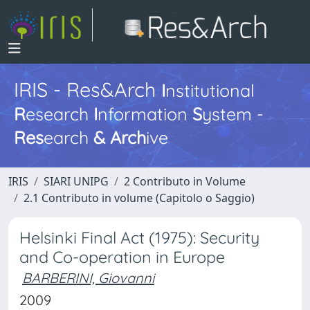
IRIS - Res&Arch
I
nstitutional
R
esearch
I
nformation
S
ystem -
Res
earch
&
Arch
ive
IRIS
SIARI UNIPG
2 Contributo in Volume
2.1 Contributo in volume (Capitolo o Saggio)
Helsinki Final Act (1975): Security
and Co-operation in Europe
BARBERINI, Giovanni
2009