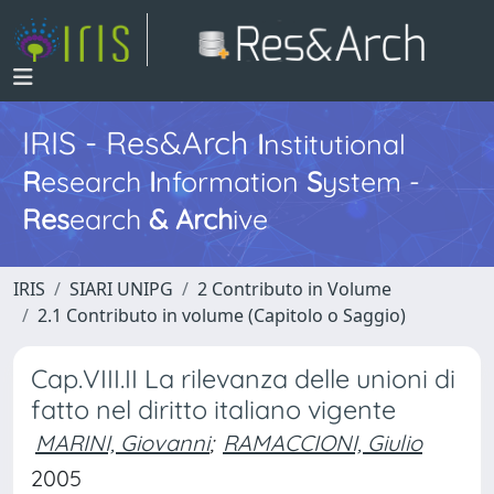
IRIS - Res&Arch
I
nstitutional
R
esearch
I
nformation
S
ystem -
Res
earch
&
Arch
ive
IRIS
SIARI UNIPG
2 Contributo in Volume
2.1 Contributo in volume (Capitolo o Saggio)
Cap.VIII.II La rilevanza delle unioni di
fatto nel diritto italiano vigente
MARINI, Giovanni
;
RAMACCIONI, Giulio
2005