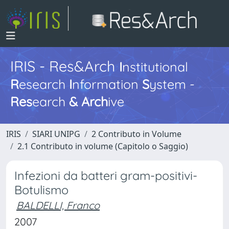
IRIS - Res&Arch
I
nstitutional
R
esearch
I
nformation
S
ystem -
Res
earch
&
Arch
ive
IRIS
SIARI UNIPG
2 Contributo in Volume
2.1 Contributo in volume (Capitolo o Saggio)
Infezioni da batteri gram-positivi-
Botulismo
BALDELLI, Franco
2007