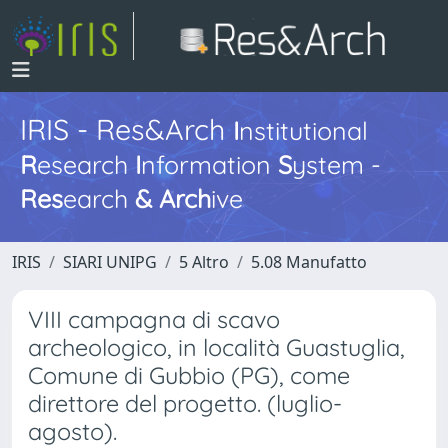
IRIS - Res&Arch
I
nstitutional
R
esearch
I
nformation
S
ystem -
Res
earch
&
Arch
ive
IRIS
SIARI UNIPG
5 Altro
5.08 Manufatto
VIII campagna di scavo
archeologico, in località Guastuglia,
Comune di Gubbio (PG), come
direttore del progetto. (luglio-
agosto).