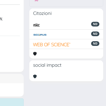
98
Citazioni
W.
ND
ND
ND
social impact