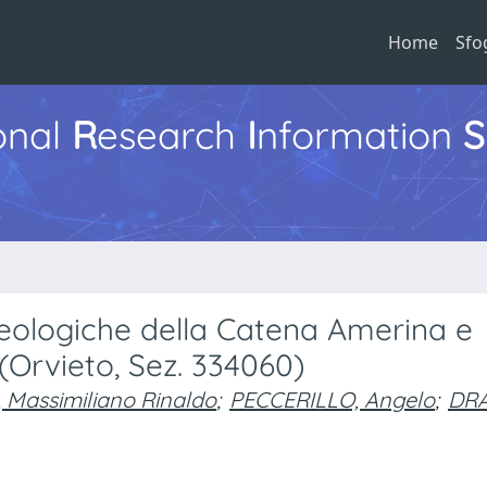
Home
Sfo
ional
R
esearch
I
nformation
S
geologiche della Catena Amerina e
(Orvieto, Sez. 334060)
 Massimiliano Rinaldo
;
PECCERILLO, Angelo
;
DRA