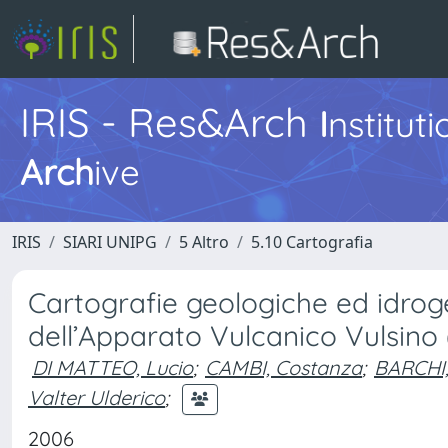
IRIS - Res&Arch
I
nstitut
Arch
ive
IRIS
SIARI UNIPG
5 Altro
5.10 Cartografia
Cartografie geologiche ed idro
dell’Apparato Vulcanico Vulsino 
DI MATTEO, Lucio
;
CAMBI, Costanza
;
BARCHI,
Valter Ulderico
;
2006