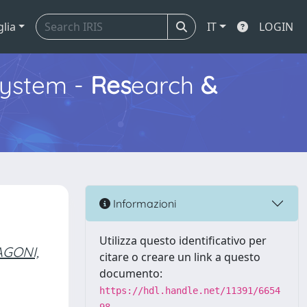
glia
IT
LOGIN
ystem -
Res
earch
&
Informazioni
Utilizza questo identificativo per
GONI,
citare o creare un link a questo
documento:
https://hdl.handle.net/11391/6654