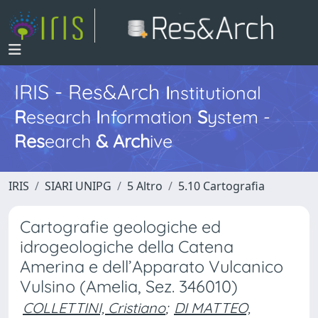
IRIS - Res&Arch
I
nstitutional
R
esearch
I
nformation
S
ystem -
Res
earch
&
Arch
ive
IRIS
SIARI UNIPG
5 Altro
5.10 Cartografia
Cartografie geologiche ed
idrogeologiche della Catena
Amerina e dell’Apparato Vulcanico
Vulsino (Amelia, Sez. 346010)
COLLETTINI, Cristiano
;
DI MATTEO,