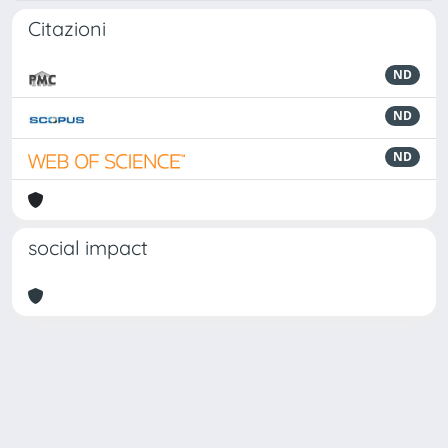
Citazioni
ND
ND
ND
social impact