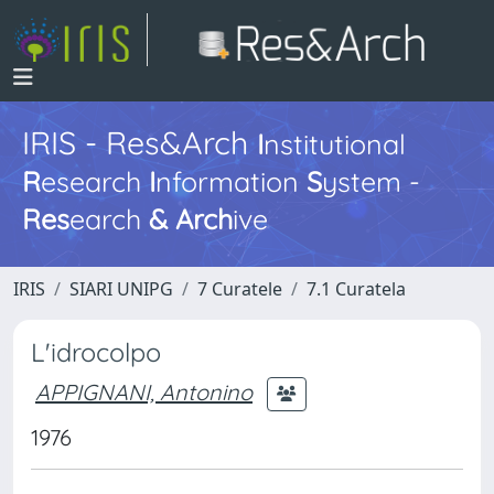
IRIS - Res&Arch
I
nstitutional
R
esearch
I
nformation
S
ystem -
Res
earch
&
Arch
ive
IRIS
SIARI UNIPG
7 Curatele
7.1 Curatela
L'idrocolpo
APPIGNANI, Antonino
1976