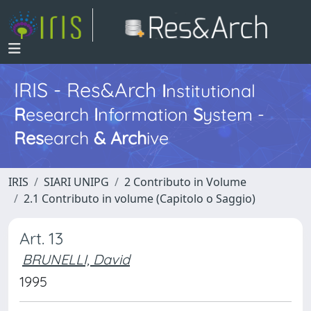
IRIS - Res&Arch
I
nstitutional
R
esearch
I
nformation
S
ystem -
Res
earch
&
Arch
ive
IRIS
SIARI UNIPG
2 Contributo in Volume
2.1 Contributo in volume (Capitolo o Saggio)
Art. 13
BRUNELLI, David
1995